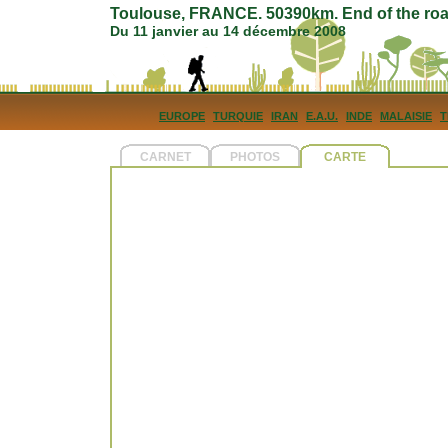
Toulouse, FRANCE. 50390km. End of the roa
Du 11 janvier au 14 décembre 2008
EUROPE
TURQUIE
IRAN
E.A.U.
INDE
MALAISIE
T
CARNET
PHOTOS
CARTE