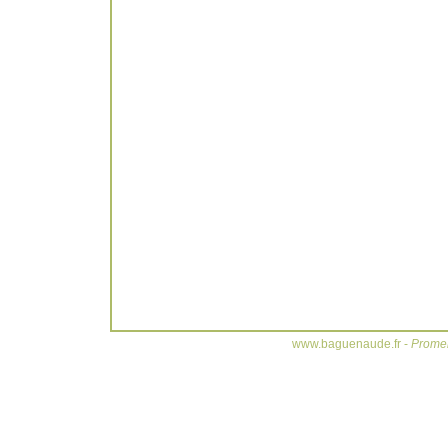
www.baguenaude.fr -
Promen