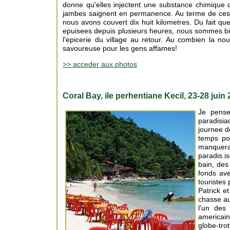
donne qu'elles injectent une substance chimique qu
jambes saignent en permanence. Au terme de ces
nous avons couvert dix huit kilometres. Du fait que
epuisees depuis plusieurs heures, nous sommes bie
l'epicerie du village au retour. Au combien la nour
savoureuse pour les gens affames!
>> acceder aux photos
Coral Bay, ile perhentiane Kecil, 23-28 juin
Je pense
paradisi
journee d
temps pou
manquerai
paradis i
bain, des
fonds av
touristes 
Patrick e
chasse aux
l'un des
americai
globe-tro