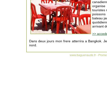
canadienn
organise 
touristes
poissons
bateau ja
quotidien
arrivant d
>> acced
Dans deux jours mon frere atterrira a Bangkok. Je
nord.
www.baguenaude.fr -
Promen