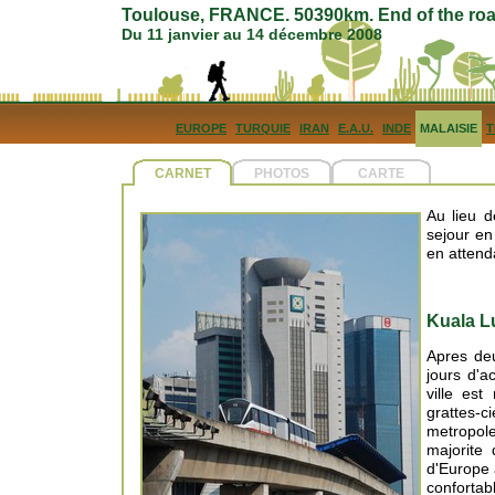
Toulouse, FRANCE. 50390km. End of the roa
Du 11 janvier au 14 décembre 2008
EUROPE
TURQUIE
IRAN
E.A.U.
INDE
MALAISIE
T
CARNET
PHOTOS
CARTE
Au lieu 
sejour e
en attenda
Kuala L
Apres deu
jours d'a
ville est
grattes-c
metropol
majorite
d'Europe 
confortab