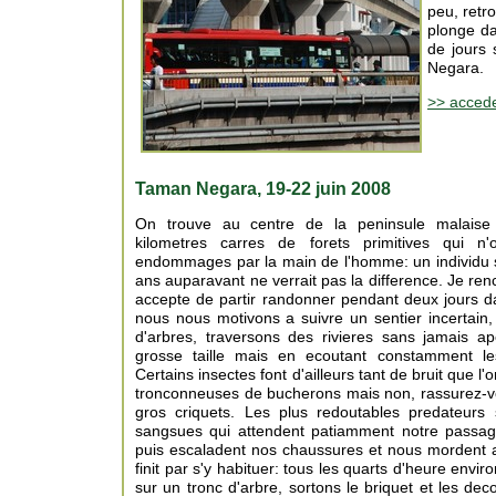
peu, retr
plonge da
de jours 
Negara.
>> acced
Taman Negara, 19-22 juin 2008
On trouve au centre de la peninsule malaise 
kilometres carres de forets primitives qui n
endommages par la main de l'homme: un individu
ans auparavant ne verrait pas la difference. Je ren
accepte de partir randonner pendant deux jours 
nous nous motivons a suivre un sentier incertain
d'arbres, traversons des rivieres sans jamais a
grosse taille mais en ecoutant constamment les
Certains insectes font d'ailleurs tant de bruit que l'
tronconneuses de bucherons mais non, rassurez-v
gros criquets. Les plus redoutables predateurs
sangsues qui attendent patiamment notre passag
puis escaladent nos chaussures et nous mordent a
finit par s'y habituer: tous les quarts d'heure env
sur un tronc d'arbre, sortons le briquet et les dec