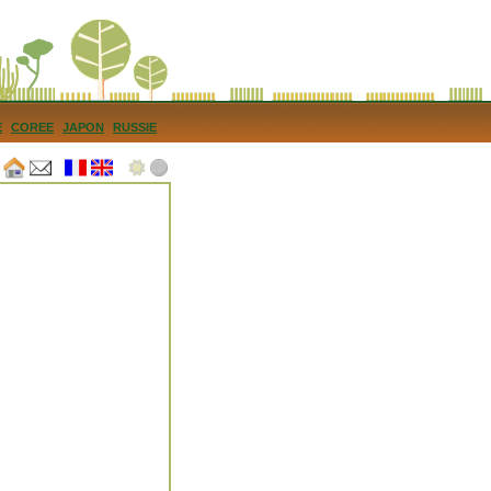
E
COREE
JAPON
RUSSIE