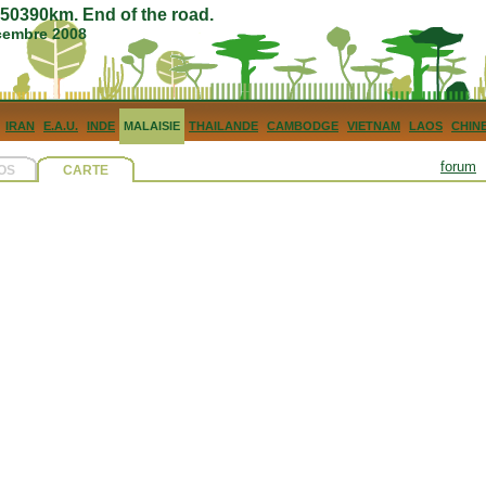
0390km. End of the road.
écembre 2008
IRAN
E.A.U.
INDE
MALAISIE
THAILANDE
CAMBODGE
VIETNAM
LAOS
CHIN
forum
OS
CARTE