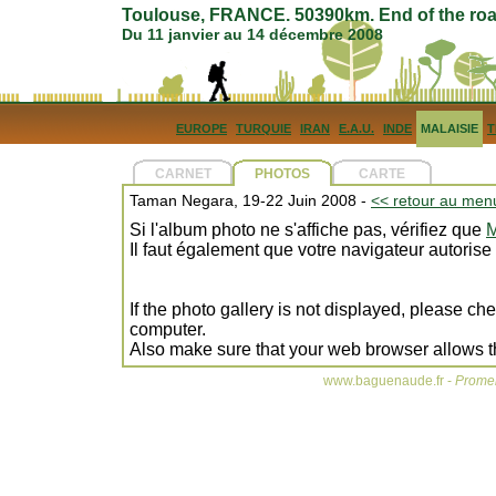
Toulouse, FRANCE. 50390km. End of the roa
Du 11 janvier au 14 décembre 2008
EUROPE
TURQUIE
IRAN
E.A.U.
INDE
MALAISIE
T
CARNET
PHOTOS
CARTE
Taman Negara, 19-22 Juin 2008 -
<< retour au men
Si l'album photo ne s'affiche pas, vérifiez que
M
Il faut également que votre navigateur autorise
If the photo gallery is not displayed, please ch
computer.
Also make sure that your web browser allows t
www.baguenaude.fr -
Promen