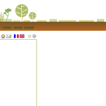
E
COREE
JAPON
RUSSIE