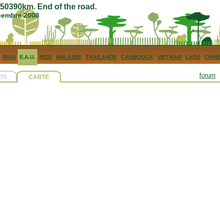
0390km. End of the road.
écembre 2008
IRAN
E.A.U.
INDE
MALAISIE
THAILANDE
CAMBODGE
VIETNAM
LAOS
CHIN
forum
OS
CARTE