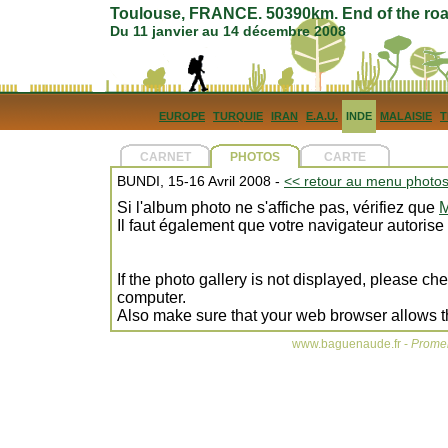
Toulouse, FRANCE. 50390km. End of the roa
Du 11 janvier au 14 décembre 2008
EUROPE
TURQUIE
IRAN
E.A.U.
INDE
MALAISIE
T
CARNET
PHOTOS
CARTE
BUNDI, 15-16 Avril 2008 -
<< retour au menu photo
Si l'album photo ne s'affiche pas, vérifiez que
M
Il faut également que votre navigateur autorise
If the photo gallery is not displayed, please ch
computer.
Also make sure that your web browser allows t
www.baguenaude.fr -
Promen