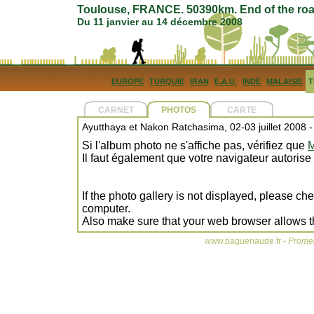
Toulouse, FRANCE. 50390km. End of the roa
Du 11 janvier au 14 décembre 2008
EUROPE
TURQUIE
IRAN
E.A.U.
INDE
MALAISIE
T
CARNET
PHOTOS
CARTE
Ayutthaya et Nakon Ratchasima, 02-03 juillet 2008 
Si l'album photo ne s'affiche pas, vérifiez que
M
Il faut également que votre navigateur autorise
If the photo gallery is not displayed, please ch
computer.
Also make sure that your web browser allows t
www.baguenaude.fr -
Promen