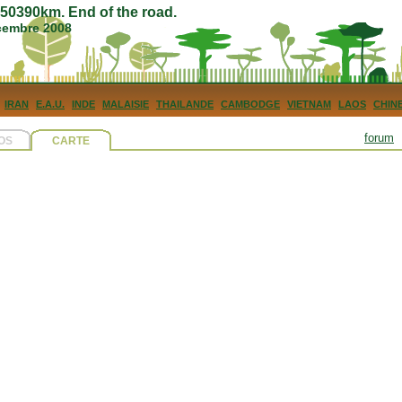
0390km. End of the road.
écembre 2008
IRAN
E.A.U.
INDE
MALAISIE
THAILANDE
CAMBODGE
VIETNAM
LAOS
CHIN
forum
OS
CARTE