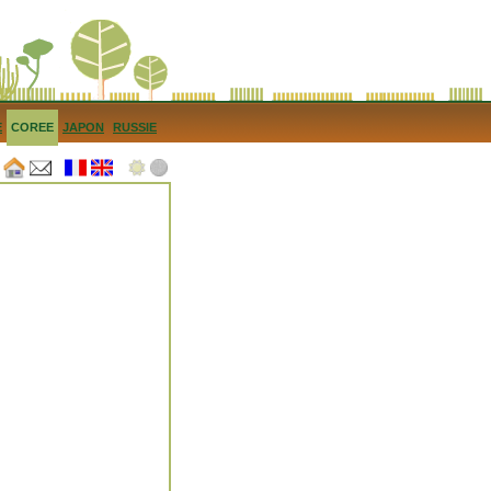
E
COREE
JAPON
RUSSIE