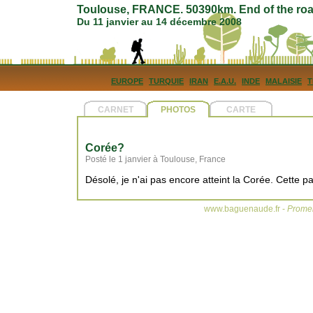
Toulouse, FRANCE. 50390km. End of the roa
Du 11 janvier au 14 décembre 2008
EUROPE
TURQUIE
IRAN
E.A.U.
INDE
MALAISIE
T
CARNET
PHOTOS
CARTE
Corée?
Posté le 1 janvier à Toulouse, France
Désolé, je n'ai pas encore atteint la Corée. Cette pa
www.baguenaude.fr -
Promen