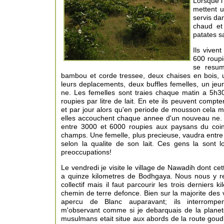
Lorsque l
mettent u
servis da
chaud et
patates s
Ils viven
600 roupi
se resum
bambou et corde tressee, deux chaises en bois, u
leurs deplacements, deux buffles femelles, un je
ne. Les femelles sont traies chaque matin a 5h30
roupies par litre de lait. En ete ils peuvent compter
et par jour alors qu'en periode de mousson cela mo
elles accouchent chaque annee d'un nouveau ne.
entre 3000 et 6000 roupies aux paysans du coin
champs. Une femelle, plus precieuse, vaudra entre
selon la qualite de son lait. Ces gens la sont lo
preoccupations!
Le vendredi je visite le village de Nawadih dont cett
a quinze kilometres de Bodhgaya. Nous nous y r
collectif mais il faut parcourir les trois derniers 
chemin de terre defonce. Bien sur la majorite des v
apercu de Blanc auparavant; ils interrompen
m'observant comme si je debarquais de la planet
musulmans etait situe aux abords de la route goud