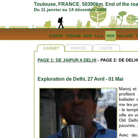
Toulouse, FRANCE. 50390km. End of the roa
Du 11 janvier au 14 décembre 2008
EUROPE
TURQUIE
IRAN
E.A.U.
INDE
MALAISIE
T
CARNET
PHOTOS
CARTE
PAGE 1: DE JAIPUR A DELHI
- PAGE 2: DE DELH
Exploration de Delhi, 27 Avril - 01 Mai
Manoj et 
profiten
ballader
me les pr
- le temp
ville en 
Old Delh
pauvres..
Avec deu