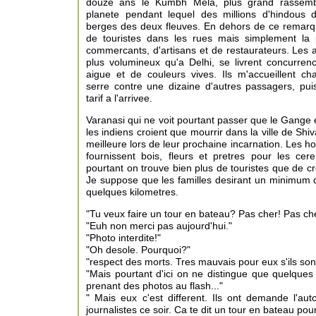
douze ans le Kumbh Mela, plus grand rassem
planete pendant lequel des millions d'hindous 
berges des deux fleuves. En dehors de ce remar
de touristes dans les rues mais simplement la 
commercants, d'artisans et de restaurateurs. Les au
plus volumineux qu'a Delhi, se livrent concurr
aigue et de couleurs vives. Ils m'accueillent c
serre contre une dizaine d'autres passagers, pu
tarif a l'arrivee.
Varanasi qui ne voit pourtant passer que le Gange 
les indiens croient que mourrir dans la ville de Shi
meilleure lors de leur prochaine incarnation. Les h
fournissent bois, fleurs et pretres pour les ce
pourtant on trouve bien plus de touristes que de cr
Je suppose que les familles desirant un minimum d'
quelques kilometres.
"Tu veux faire un tour en bateau? Pas cher! Pas che
"Euh non merci pas aujourd'hui."
"Photo interdite!"
"Oh desole. Pourquoi?"
"respect des morts. Tres mauvais pour eux s'ils sont
"Mais pourtant d'ici on ne distingue que quelques 
prenant des photos au flash..."
" Mais eux c'est different. Ils ont demande l'au
journalistes ce soir. Ca te dit un tour en bateau po