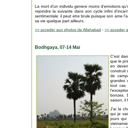
La mort d'un individu genere moins d'emotions qu'e
rejoindre la suivante dans son cycle infini d'inca
sentimentale: il peut etre brule puisque son ame l
sa vie quelque part ailleurs.
>> acceder aux photos de Allahabad
-
>> acceder a
Bodhgaya, 07-14 Mai
C'est dan
que le pri
en deven
construit
de campa
grandes v
tout cas
l'excepti
bonzes. 
saison, il
J'ai la c
qui je va
jours qui
vietnamie