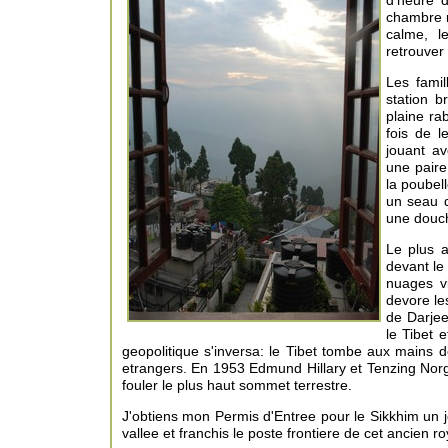
d'heure 
chambre m
calme, l
retrouver
Les famil
station b
plaine ra
fois de 
jouant a
une paire
la poubel
un seau d
une douch
Le plus 
devant le
nuages vi
devore le
de Darjee
le Tibet 
geopolitique s'inversa: le Tibet tombe aux mains d
etrangers. En 1953 Edmund Hillary et Tenzing Norg
fouler le plus haut sommet terrestre.
J'obtiens mon Permis d'Entree pour le Sikkhim un j
vallee et franchis le poste frontiere de cet ancien