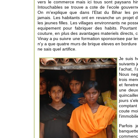
vers le commerce mais ici tous sont paysans hi
Intouchables se trouve a cote de l'ecole gouve
On m'explique que dans l'Etat du Bihar les pr
jamais. Les habitants ont en revanche un projet d
les jeunes filles. Les villages environnants ne pos
equipement pour fabriquer des habits. Pourtant
couture, en plus des avantages materiels directs, 
Vinay a pu suivre une formation sponsorisee par le
n'y a que quatre murs de brique eleves en bordure 
ne sais quel artifice.
Je suis 
suivants 
l'achat, 
Nous nego
trois men
et fenet
une deux
quincaille
jours s'e
comptant 
coute moi
l'immobili
Parfois 
banquett
commence