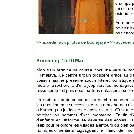
champs po
tasse de
exterieure
Au moment
revenir b
pas encore
>> acceder aux photos de Bodhgaya
-
>> acceder 
Kurseong, 15-16 Mai
Mon train termine sa course nocturne vers le nor
l'Himalaya. Ce centre urbain prospere grace au tra
voisin mais ne presente aucun interet touristique
mets a la recherche d'une jeep vers les montagnes ce
hisse sur le toit puis nous partons entasses a seiz
La route a ete defoncee en de nombreux endroits 
les eboulements successifs. Apres deux heures d'a
a Kursong ou je decide de passer la nuit. C'est une
perchee au sommet d'une montagne. En fin d'
d'enfants en uniforme se deverse des ecoles; ils
jeep pour rejoindre les villages alentours ou bien pa
nombreux sentiers zigzaguant a flanc de mont