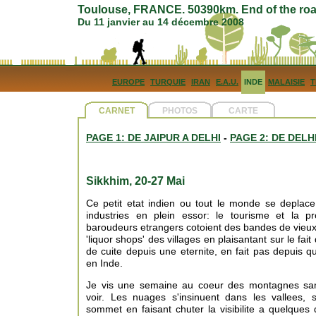
Toulouse, FRANCE. 50390km. End of the roa
Du 11 janvier au 14 décembre 2008
EUROPE
TURQUIE
IRAN
E.A.U.
INDE
MALAISIE
T
CARNET
PHOTOS
CARTE
PAGE 1: DE JAIPUR A DELHI
-
PAGE 2: DE DELH
Sikkhim, 20-27 Mai
Ce petit etat indien ou tout le monde se depla
industries en plein essor: le tourisme et la pr
baroudeurs etrangers cotoient des bandes de vieu
'liquor shops' des villages en plaisantant sur le fait 
de cuite depuis une eternite, en fait pas depuis qu
en Inde.
Je vis une semaine au coeur des montagnes san
voir. Les nuages s'insinuent dans les vallees,
sommet en faisant chuter la visibilite a quelques