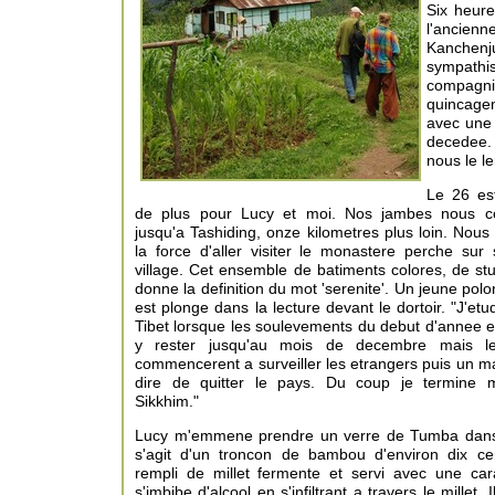
Six heur
l'ancienn
Kanchen
sympathis
compagni
quincagen
avec une 
decedee. 
nous le l
Le 26 es
de plus pour Lucy et moi. Nos jambes nous co
jusqu'a Tashiding, onze kilometres plus loin. No
la force d'aller visiter le monastere perche sur 
village. Cet ensemble de batiments colores, de st
donne la definition du mot 'serenite'. Un jeune pol
est plonge dans la lecture devant le dortoir. "J'et
Tibet lorsque les soulevements du debut d'annee ec
y rester jusqu'au mois de decembre mais les
commencerent a surveiller les etrangers puis un ma
dire de quitter le pays. Du coup je termine 
Sikkhim."
Lucy m'emmene prendre un verre de Tumba dans u
s'agit d'un troncon de bambou d'environ dix ce
rempli de millet fermente et servi avec une car
s'imbibe d'alcool en s'infiltrant a travers le millet. 