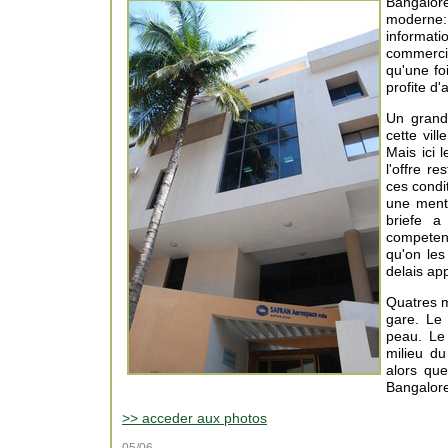
Bangalore
moderne: 
informat
commerci
qu'une fo
profite d
Un grand 
cette vil
Mais ici 
l'offre r
ces condi
une menta
briefe a
competenc
qu'on les
delais app
Quatres m
gare. Le
peau. Le
milieu d
alors que
Bangalore,
>> acceder aux photos