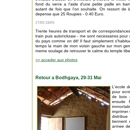
fond du verre a l'aide d'une petite paille en ba
autant de fois que l'on souhaite. On ressort de l
depense que 25 Roupies - 0.40 Euro.
27/05-28/05
Trente heures de transport et de correspondances 
train puis autoricksaw - me sont necessaires pour 
du pays comme on dit! Il faut simplement s'habitue
temps la main de mon voisin gauche sur mon genou
meme soulage de retrouver le calme du temple tibeta
>> acceder aux photos
Retour a Bodhgaya, 29-31 Mai
L'ecole 
pour ecr
de bois 
ensuite 
immortal
imprimer 
distribue
tiennent 
armee de 