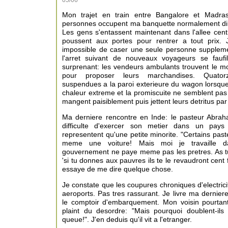
05/06
Mon trajet en train entre Bangalore et Madras
personnes occupent ma banquette normalement di
Les gens s'entassent maintenant dans l'allee cent
poussent aux portes pour rentrer a tout prix. J
impossible de caser une seule personne suppleme
l'arret suivant de nouveaux voyageurs se faufi
surprenant: les vendeurs ambulants trouvent le mo
pour proposer leurs marchandises. Quator
suspendues a la paroi exterieure du wagon lorsque
chaleur extreme et la promiscuite ne semblent pas a
mangent paisiblement puis jettent leurs detritus par
Ma derniere rencontre en Inde: le pasteur Abra
difficulte d'exercer son metier dans un pays
representent qu'une petite minorite. "Certains paste
meme une voiture! Mais moi je travaille da
gouvernement ne paye meme pas les pretres. As tu 
'si tu donnes aux pauvres ils te le revaudront cent f
essaye de me dire quelque chose.
Je constate que les coupures chroniques d'electrici
aeroports. Pas tres rassurant. Je livre ma derniere
le comptoir d'embarquement. Mon voisin pourtant
plaint du desordre: "Mais pourquoi doublent-il
queue!". J'en deduis qu'il vit a l'etranger.