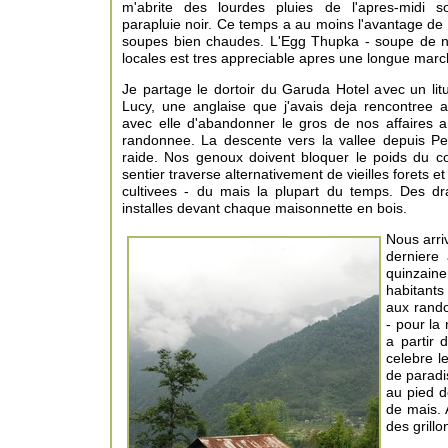
m'abrite des lourdes pluies de l'apres-midi 
parapluie noir. Ce temps a au moins l'avantage de 
soupes bien chaudes. L'Egg Thupka - soupe de no
locales est tres appreciable apres une longue marc
Je partage le dortoir du Garuda Hotel avec un litua
Lucy, une anglaise que j'avais deja rencontree a
avec elle d'abandonner le gros de nos affaires a 
randonnee. La descente vers la vallee depuis P
raide. Nos genoux doivent bloquer le poids du 
sentier traverse alternativement de vieilles forets 
cultivees - du mais la plupart du temps. Des d
installes devant chaque maisonnette en bois.
Nous arri
derniere
quinzaine
habitants
aux rand
- pour la
a partir 
celebre l
de paradi
au pied d
de mais. 
des grillo