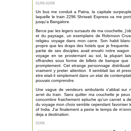
01/06-02/06
Un bus me conduit a Patna, la capitale surpeuple
laquelle le train 2296 Shriwati Express va me por
jusqu'a Bangalore.
Berce par les legers sursauts de ma couchette, j'ob
et du paysage, un exemplaire de Robinson Crus
religieu voyage dans mon carre. Son habit blanc
propre que les draps des hotels que je frequente.
partie de ses disciples avait envahi notre wagon 
voyage en se prosternant au sol, la plupart lai
offrandes sous forme de billets de banque que 
promptement. Cet etrange personnage distribuait
vraiment y preter attention. Il semblait las et pre
etre etait-il simplement dans un etat de contempla
pouvais comprendre.
Une vague de vendeurs ambulants s'abbat sur n
arret du train. Sans quitter ma couchette je peux
concombre fraichement epluche qu'un carnet a dess
du voyage mon choix semble cependant favoriser l
of India. J'ai finalement a peine le temps de m'en
deja a destination.
02/06