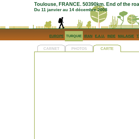
Toulouse, FRANCE. 50390km. End of the roa
Du 11 janvier au 14 décembre 2008
EUROPE
TURQUIE
IRAN
E.A.U.
INDE
MALAISIE
T
CARNET
PHOTOS
CARTE