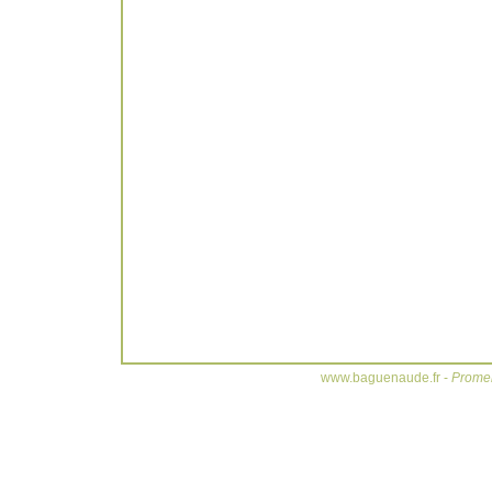
www.baguenaude.fr -
Promen