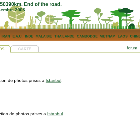
0390km. End of the road.
écembre 2008
IRAN
E.A.U.
INDE
MALAISIE
THAILANDE
CAMBODGE
VIETNAM
LAOS
CHIN
forum
OS
CARTE
ction de photos prises a
Istanbul
.
ction de photos prises a
Istanbul
.