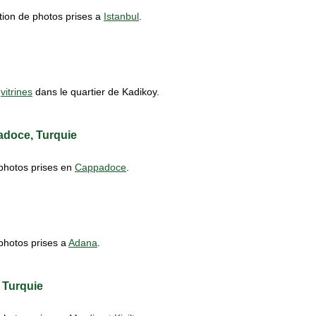
ction de photos prises a
Istanbul
.
e
vitrines
dans le quartier de Kadikoy.
adoce, Turquie
 photos prises en
Cappadoce
.
 photos prises a
Adana
.
, Turquie