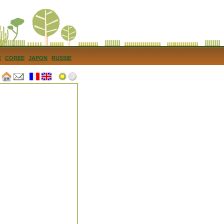
E
COREE
JAPON
RUSSIE