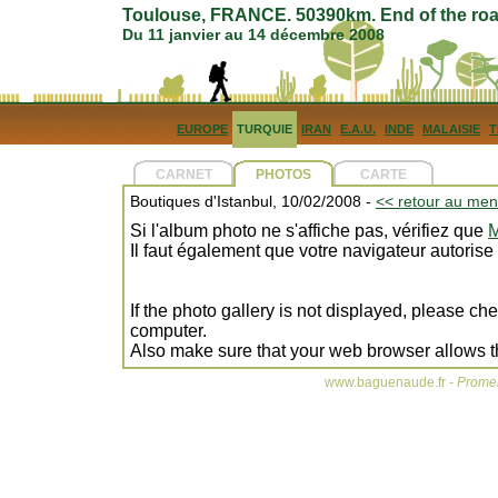
Toulouse, FRANCE. 50390km. End of the roa
Du 11 janvier au 14 décembre 2008
EUROPE
TURQUIE
IRAN
E.A.U.
INDE
MALAISIE
T
CARNET
PHOTOS
CARTE
Boutiques d'Istanbul, 10/02/2008 -
<< retour au men
Si l'album photo ne s'affiche pas, vérifiez que
M
Il faut également que votre navigateur autorise
If the photo gallery is not displayed, please ch
computer.
Also make sure that your web browser allows t
www.baguenaude.fr -
Promen