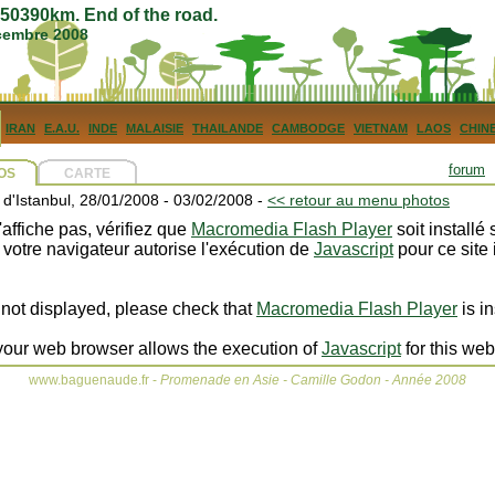
0390km. End of the road.
écembre 2008
IRAN
E.A.U.
INDE
MALAISIE
THAILANDE
CAMBODGE
VIETNAM
LAOS
CHIN
forum
OS
CARTE
 d'Istanbul, 28/01/2008 - 03/02/2008 -
<< retour au menu photos
'affiche pas, vérifiez que
Macromedia Flash Player
soit installé 
 votre navigateur autorise l'exécution de
Javascript
pour ce site 
is not displayed, please check that
Macromedia Flash Player
is i
your web browser allows the execution of
Javascript
for this web
www.baguenaude.fr -
Promenade en Asie - Camille Godon - Année 2008