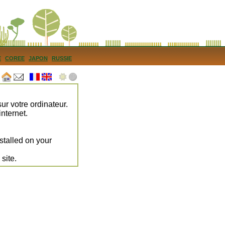
E
COREE
JAPON
RUSSIE
sur votre ordinateur.
internet.
nstalled on your
 site.